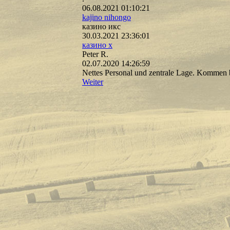
06.08.2021
01:10:21
kajino nihongo
казино икс
30.03.2021
23:36:01
к­аз­ин­о х
Peter R.
02.07.2020
14:26:59
Nettes Personal und zentrale Lage. Kommen
Weiter