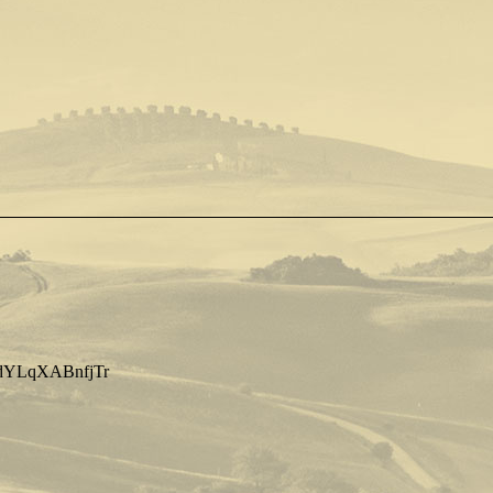
dYLqXABnfjTr