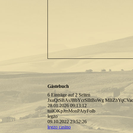
Gästebuch
6 Einträge auf 2 Seiten
JxuQtSBAsJBbYcrSIItBoWg MBZhYqCVa
28.01.2026
09:13:12
tuilOKpJmMonPAtyFolb
legzo
09.10.2022
23:52:26
legzo casino
.